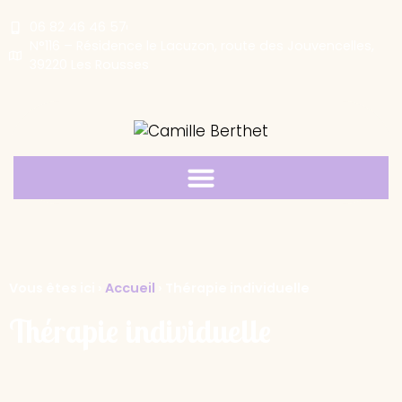
06 82 46 46 57
N°116 – Résidence le Lacuzon, route des Jouvencelles,
39220 Les Rousses
Vous êtes ici ›
Accueil
›
Thérapie individuelle
Thérapie individuelle