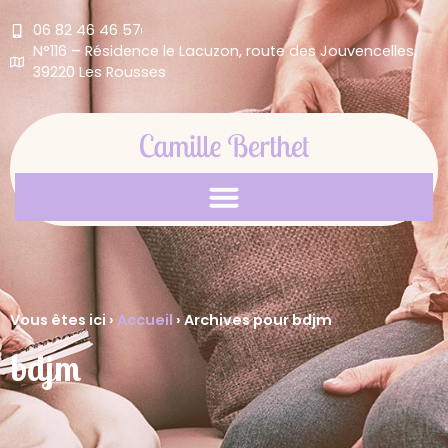
06 82 46 46 57
N°116 – Résidence le Lacuzon, route des Jouvencelles,
39220 Les Rousses
Vous êtes ici ›
Accueil
›
Archives pour bdjm
bdjm